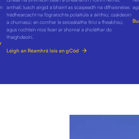
an
amhail; luach airgid a bhaint as scaipeadh na dífhaisnéise;
aga
trédhearcacht na fógraíochta polaitiúla a áirithiú; úsáideoirí
Bua
a chumasú; an comhar le seiceálaithe fíricí a fheabhsú;
agus rochtain níos fearr ar shonraí a sholáthar do
thaighdeoirí.
r
Léigh an Réamhrá leis an gCód