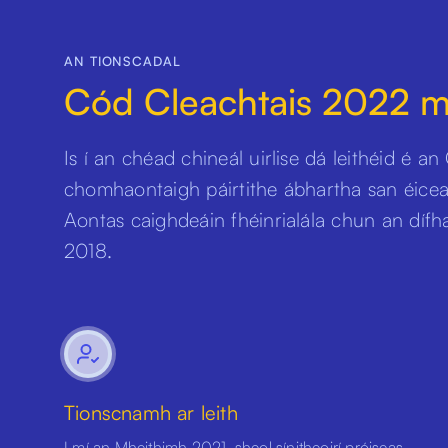
AN TIONSCADAL
Cód Cleachtais 2022 mai
Is í an chéad chineál uirlise dá leithéid é a
chomhaontaigh páirtithe ábhartha san éicea
Aontas caighdeáin fhéinrialála chun an díf
2018.
Tionscnamh ar leith
I mí an Mheithimh 2021, sheol sínitheoirí próiseas