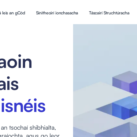
 leis an gCód
Sínitheoirí ionchasacha
Táscairí Struchtúracha
aoin
ais
isnéis
n tsochaí shibhialta,
ógraíochta, agus go leor