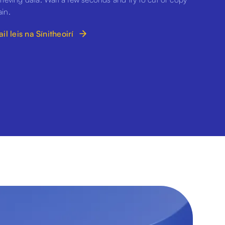
in.
il leis na Sínitheoirí