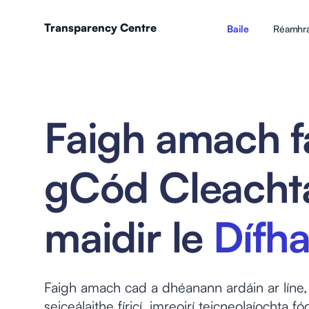
Transparency Centre
Baile
Réamhrá
Faigh amach f
gCód Cleacht
maidir le
Dífha
Faigh amach cad a dhéanann ardáin ar líne, a
seiceálaithe fíricí, imreoirí teicneolaíochta f