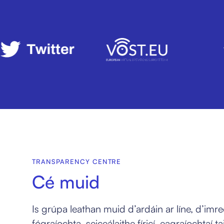
TRANSPARENCY CENTRE
Cé muid
Is grúpa leathan muid d’ardáin ar líne, d’imreo
fógraíochta, seiceálaithe fíricí, eagraíochtaí