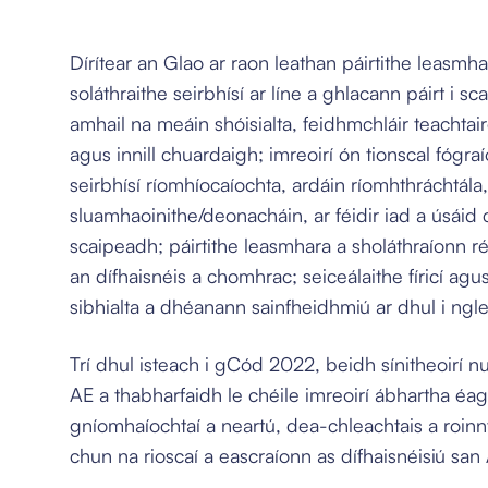
Dírítear an Glao ar raon leathan páirtithe leasmhar
soláthraithe seirbhísí ar líne a ghlacann páirt i 
amhail na meáin shóisialta, feidhmchláir teachta
agus innill chuardaigh; imreoirí ón tionscal fógraí
seirbhísí ríomhíocaíochta, ardáin ríomhthráchtála,
sluamhaoinithe/deonacháin, ar féidir iad a úsáid 
scaipeadh; páirtithe leasmhara a sholáthraíonn ré
an dífhaisnéis a chomhrac; seiceálaithe fíricí agu
sibhialta a dhéanann sainfheidhmiú ar dhul i nglei
Trí dhul isteach i gCód 2022, beidh sínitheoirí n
AE a thabharfaidh le chéile imreoirí ábhartha éa
gníomhaíochtaí a neartú, dea-chleachtais a roin
chun na rioscaí a eascraíonn as dífhaisnéisiú sa