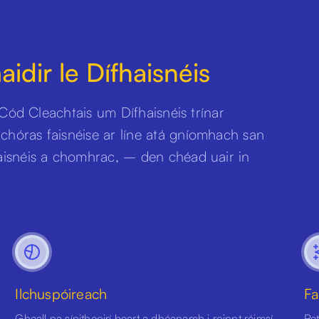
dir le Dífhaisnéis
n Cód Cleachtais um Dífhaisnéis trínar
chóras faisnéise ar líne atá gníomhach san
haisnéis a chomhrac, – den chéad uair in
Ilchuspóireach
Fa
Gheall na sínitheoirí beart a dhéanamh i roinnt réimsí,
Ret