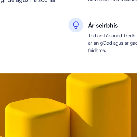
Ár seirbhís
Tríd an Lárionad Trédhea
ar an gCód agus ar ga
feidhme.