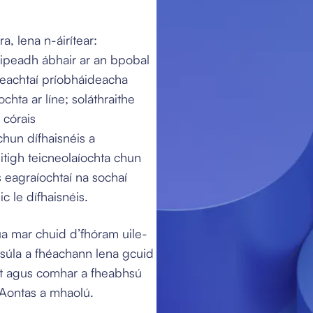
a, lena n-áirítear:
scaipeadh ábhair ar an bpobal
ireachtaí príobháideacha
ochta ar líne; soláthraithe
 córais
chun dífhaisnéis a
itigh teicneolaíochta chun
s eagraíochtaí na sochaí
c le dífhaisnéis.
ua mar chuid d’fhóram uile-
gsúla a fhéachann lena gcuid
nt agus comhar a fheabhsú
n Aontas a mhaolú.