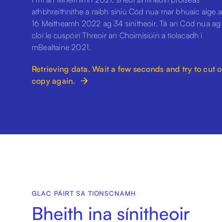
athbhreithnithe a raibh síniú Cód nua mar bhuaic aige 
16 Meitheamh 2022 ag 34 sínitheoir. Tá an Cód nua ag
cloí le cuspóirí Threoir an Choimisiúin a tíolacadh i
mBealtaine 2021.
Retrieving data. Wait a few seconds and try to cut o
copy again.
GLAC PÁIRT SA TIONSCNAMH
Bheith ina sínitheoir