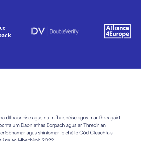
na dífhaisnéise agus na mífhaisnéise agus mar fhreagairt
ochta um Daonlathas Eorpach agus ar Threoir an
scríobhamar agus shíníomar le chéile Cód Cleachtais
is i mí an Mheithimh 2022.