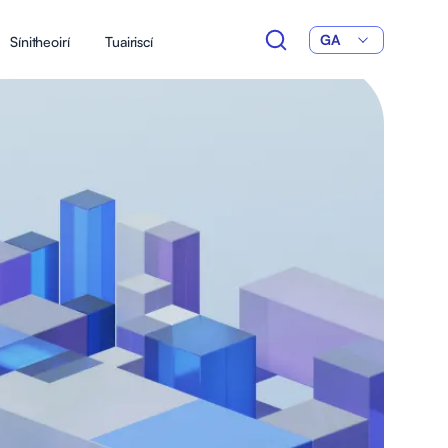
GA
Sínitheoirí
Tuairiscí