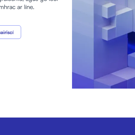
mhrac ar líne.
airiscí