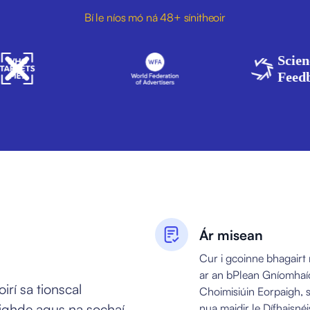
Bí le níos mó ná 48+ sínitheoir
Science
Feedback
Ár misean
Cur i gcoinne bhagairt 
ar an bPlean Gníomhaí
irí sa tionscal
Choimisiúin Eorpaigh, 
 taighde agus na sochaí
nua maidir le Dífhaisné