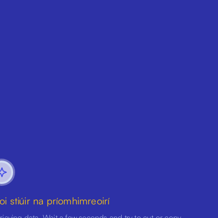
oi stiúir na príomhimreoirí
rieving data. Wait a few seconds and try to cut or copy