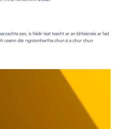
rcachta seo, is féidir leat teacht ar an bhfaisnéis ar fad
ch ceann dár ngníomhartha chun é a chur chun