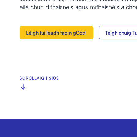
eile chun dífhaisnéis agus mífhaisnéis a cho
Léigh tuilleadh faoin gCód
Téigh chuig Tu
SCROLLAIGH SÍOS