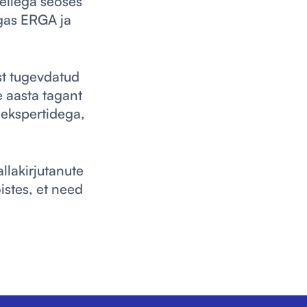
Sellega seoses
lgas ERGA ja
st tugevdatud
e aasta tagant
ekspertidega,
llakirjutanute
istes, et need