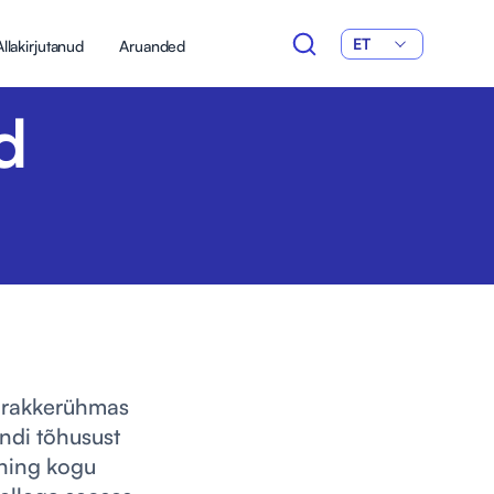
ET
Allakirjutanud
Aruanded
d
d rakkerühmas
endi tõhusust
 ning kogu