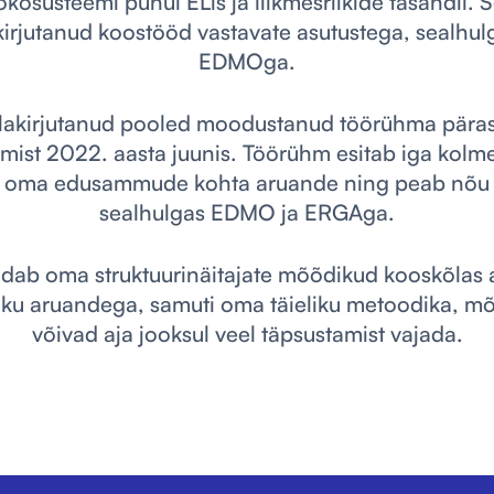
kosüsteemi puhul ELis ja liikmesriikide tasandil. 
kirjutanud koostööd vastavate asutustega, sealhu
EDMOga.
llakirjutanud pooled moodustanud töörühma pära
emist 2022. aasta juunis. Töörühm esitab iga kolm
 oma edusammude kohta aruande ning peab nõu 
sealhulgas EDMO ja ERGAga.
ab oma struktuurinäitajate mõõdikud kooskõlas a
iku aruandega, samuti oma täieliku metoodika, mõ
võivad aja jooksul veel täpsustamist vajada.