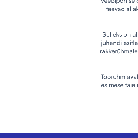
veebipõhise ö
teevad alla
Selleks on a
juhendi esitl
rakkerühmale
Töörühm avald
esimese täiel