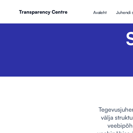
Transparency Centre
Avaleht
Juhendi s
Tegevusjuhen
välja strukt
veebipõhi