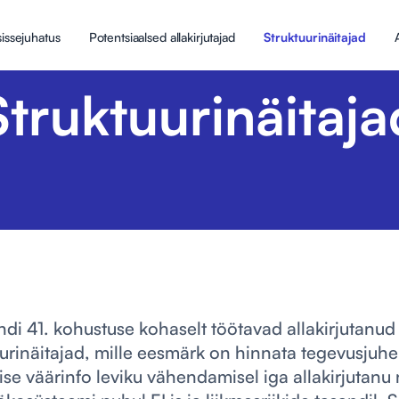
issejuhatus
Potentsiaalsed allakirjutajad
Struktuurinäitajad
Struktuurinäitaja
di 41. kohustuse kohaselt töötavad allakirjutanu
uurinäitajad, mille eesmärk on hinnata tegevusjuh
se väärinfo leviku vähendamisel iga allakirjutanu