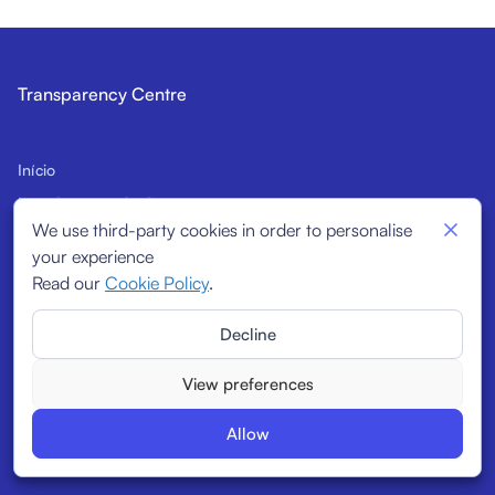
Transparency Centre
Início
Introdução ao Código
We use third-party cookies in order to personalise
Potenciais signatários
your experience
Indicadores estruturais
Read our
Cookie Policy
.
Signatários
Decline
Relatórios
View preferences
Allow
© 2025
Transparency Centre. All rights reserved.