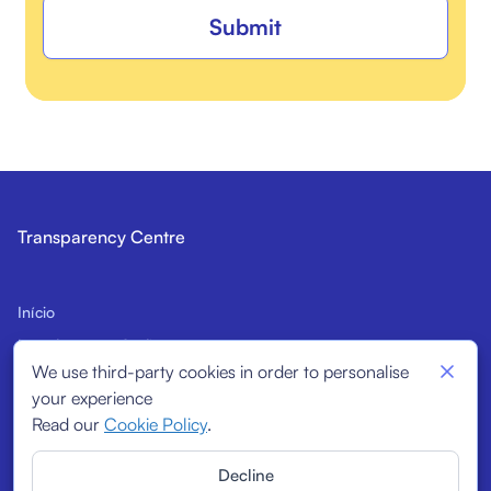
Submit
Transparency Centre
Início
Introdução ao Código
We use third-party cookies in order to personalise
Potenciais signatários
your experience
Indicadores estruturais
Read our
Cookie Policy
.
Signatários
Decline
Relatórios