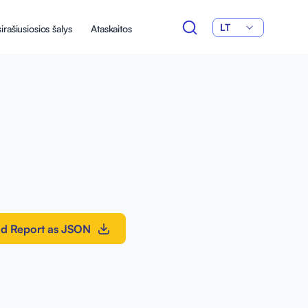
LT
irašiusiosios šalys
Ataskaitos
d Report as JSON