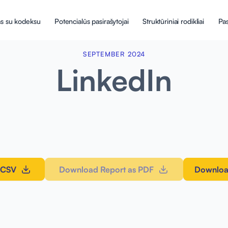
s su kodeksu
Potencialūs pasirašytojai
Struktūriniai rodikliai
Pas
SEPTEMBER 2024
LinkedIn
 CSV
Download Report as PDF
Downloa