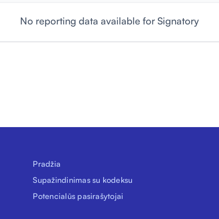
No reporting data available for Signatory
Pradžia
Supažindinimas su kodeksu
Potencialūs pasirašytojai