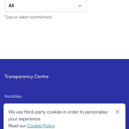
All
Type or select commitment.
Transparency Centre
Kezdőlap
A Kódex bemutatása
We use third-party cookies in order to personalise
Leendő Aláírók
your experience
Strukturális mutatók
Read our
Cookie Policy
.