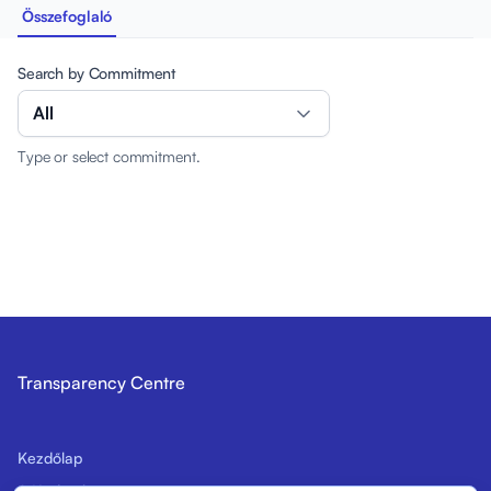
Összefoglaló
Search by Commitment
All
Type or select commitment.
Transparency Centre
Kezdőlap
A Kódex bemutatása