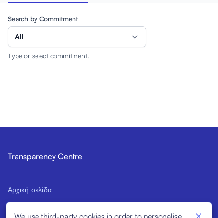
Search by Commitment
All
Type or select commitment.
Transparency Centre
Αρχική σελίδα
Εισαγωγή στον Κώδικα
We use third-party cookies in order to personalise